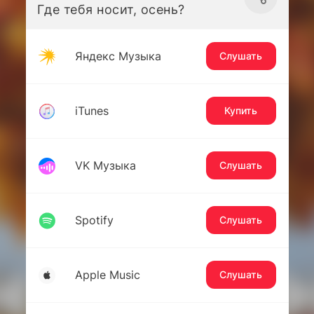
Где тебя носит, осень?
Яндекс Музыка
Слушать
iTunes
Купить
VK Музыка
Слушать
Spotify
Слушать
Apple Music
Слушать